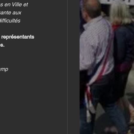
 en Ville et 
sante aux 
fficultés 
 représentants 
s.
gamp