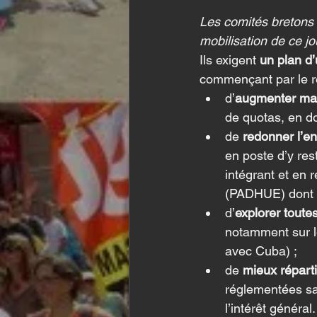
Les comités bretons r
mobilisation de ce j
Ils exigent 
un plan d
commençant par le re
d’
augmenter mas
de quotas, en do
de 
redonner l’en
en poste d’y res
intégrant et en 
(PADHUE) dont l
d’
explorer toute
notamment sur le
avec Cuba) ;
de 
mieux réparti
réglementées sau
l’intérêt général.