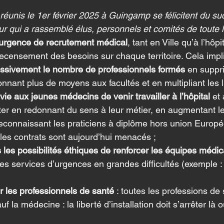
éunis le 1er février 2025 à Guingamp se félicitent du su
our qui a rassemblé élus, personnels et comités de toute 
’urgence de recrutement médical
, tant en Ville qu’à l’hôpi
censement des besoins sur chaque territoire. Cela impl
sivement le nombre de professionnels formés
 en suppr
nnant plus de moyens aux facultés et en multipliant les l
vie aux jeunes médecins de venir travailler à l’hôpital
 et
ter en redonnant du sens à leur métier, en augmentant le
reconnaissant les praticiens à diplôme hors union Europ
es contrats sont aujourd’hui menacés ;
s les possibilités éthiques de renforcer les équipes médic
s services d’urgences en grandes difficultés (exemple : 
r les professionnels de santé
 : toutes les professions de
f la médecine : la liberté d’installation doit s’arrêter l