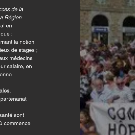
ccès de la 
la Région.
tal en 
ique :
imant la notion 
ieux de stages ;
 aux médecins 
ur salaire, en 
éenne 
ales
, 
partenariat 
 santé sont 
à où commence 