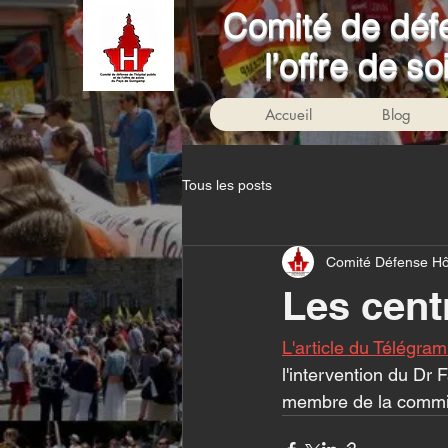
Comité de défe
l’offre de 
Accueil
Blog
Tous les posts
Comité Défense Hô
Les centr
L'article du Télégra
l'intervention du Dr
membre de la commis