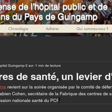
nse de l’hôpital public et de
soins du Pays de Guingamp
Chronologie
Adhérer
Qui sommes-nous ?
pital Guingamp
2 avr.
1 min de lecture
es de santé, un levier d
mme
 revient sur la soirée organisée par le comité de défe
 Fabien Cohen, secrétaire de la Fabrique des centres de s
sion nationale santé du PCF
.