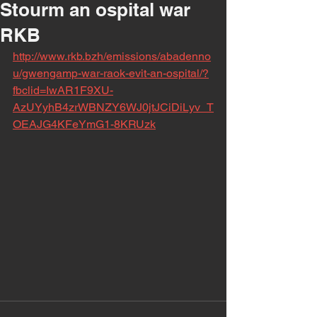
Stourm an ospital war
RKB
http://www.rkb.bzh/emissions/abadenno
u/gwengamp-war-raok-evit-an-ospital/?
fbclid=IwAR1F9XU-
AzUYyhB4zrWBNZY6WJ0jtJCiDiLyv_T
OEAJG4KFeYmG1-8KRUzk