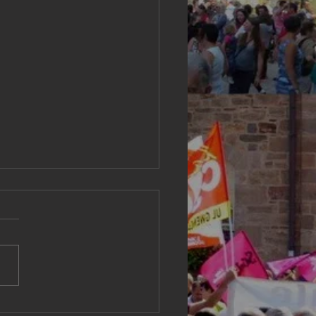
centres de santé, un
er d'action
le du Télégramme revient
a soirée organisée par le
é de défense avec
ervention du Dr Fabien
, secrétaire de la Fabrique