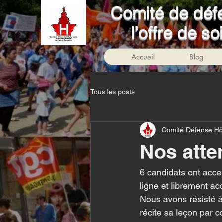
Comité de défe
l’offre de 
Accueil
Blog
Tous les posts
Comité Défense Hô
Nos atte
6 candidats ont acce
ligne et librement ac
Nous avons résisté à 
récite sa leçon par co