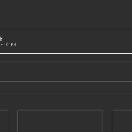
df
 • 104KB