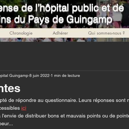
nse de l’hôpital public et de
soins du Pays de Guingamp
Chronologie
Adhérer
Qui sommes-nous ?
pital Guingamp
8 juin 2022
1 min de lecture
ntes
pté de répondre au questionnaire. Leurs réponses sont 
cessibles 
ici
l'envie de distribuer bons et mauvais points ou de pointe
eur... 